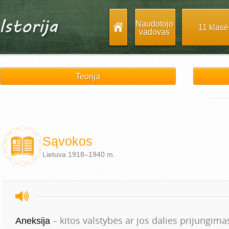
Naudotojo
11 klasė
vadovas
Teorija