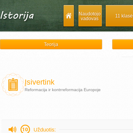
Naudotojo
11 klasė
vadovas
Teorija