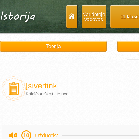
Naudotojo
11 klasė
vadovas
Teorija